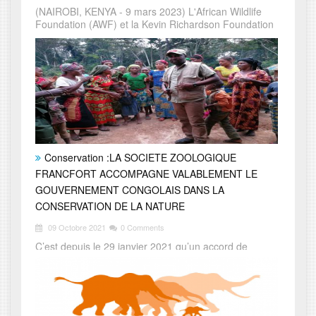
(NAIROBI, KENYA - 9 mars 2023) L'African Wildlife
Foundation (AWF) et la Kevin Richardson Foundation
Conservation :LA SOCIETE ZOOLOGIQUE
FRANCFORT ACCOMPAGNE VALABLEMENT LE
GOUVERNEMENT CONGOLAIS DANS LA
CONSERVATION DE LA NATURE
09 Octobre 2021
0 Comments
C’est depuis le 29 janvier 2021 qu’un accord de
cogestion du parc national de la Lomami