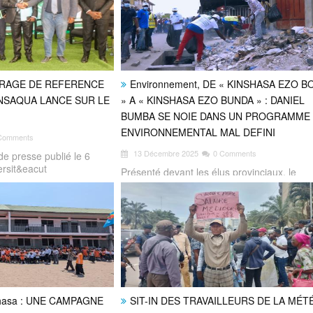
OUVRAGE DE REFERENCE
Environnement, DE « KINSHASA EZO 
NSAQUA LANCE SUR LE
» A « KINSHASA EZO BUNDA » : DANIEL
BUMBA SE NOIE DANS UN PROGRAMME
ENVIRONNEMENTAL MAL DEFINI
Comments
13 Décembre 2025
0 Comments
 presse publié le 6
ersit&eacut
Présenté devant les élus provinciaux, le
programme de la Ville de Kinshasa expo
shasa : UNE CAMPAGNE
SIT-IN DES TRAVAILLEURS DE LA MÉT