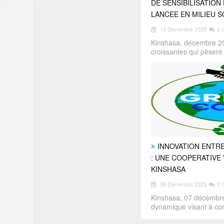
DE SENSIBILISATIO
LANCEE EN MILIEU 
13 Décembre 2025
0 
Kinshasa, décembre 2
croissantes qui pèsent
INNOVATION ENTR
: UNE COOPERATIVE 
KINSHASA
08 Décembre 2025
0 
Kinshasa, 07 décembr
dynamique visant à con
d&e