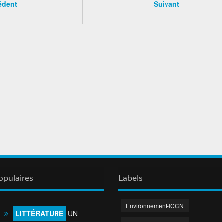
édent
Suivant
opulaires
Labels
Environnement-ICCN
LITTÉRATURE
UN