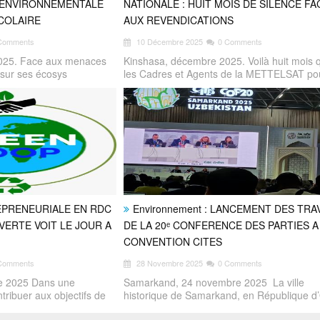
N ENVIRONNEMENTALE
NATIONALE : HUIT MOIS DE SILENCE FA
SCOLAIRE
AUX REVENDICATIONS
Comments
10 Décembre 2025
0 Comments
025. Face aux menaces
Kinshasa, décembre 2025. Voilà huit mois 
 sur ses écosys
les Cadres et Agents de la METTELSAT po
EPRENEURIALE EN RDC
Environnement : LANCEMENT DES TRA
VERTE VOIT LE JOUR A
DE LA 20ᵉ CONFERENCE DES PARTIES A
CONVENTION CITES
Comments
28 Novembre 2025
0 Comments
e 2025 Dans une
Samarkand, 24 novembre 2025 La ville
tribuer aux objectifs de
historique de Samarkand, en République d