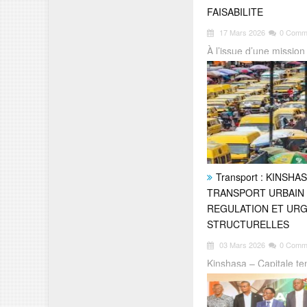
FAISABILITE
17 Mars 2026
0 Comm
À l’issue d’une mission
Moanda, Francis Wila
Transport : KINSHA
TRANSPORT URBAIN 
REGULATION ET UR
STRUCTURELLES
03 Mars 2026
0 Comm
Kinshasa – Capitale ten
République démocratiq