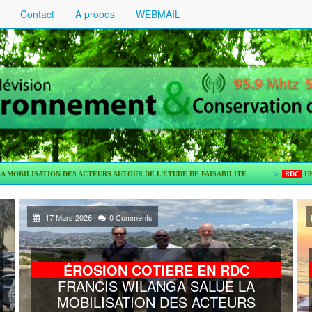
Contact
A propos
WEBMAIL
ES ACTEURS AUTOUR DE L’ETUDE DE FAISABILITE
RDC
UNE ETUDE DE PRE-
17 Mars 2026
0 Comments
ÉROSION COTIERE EN RDC
FRANCIS WILANGA SALUE LA
MOBILISATION DES ACTEURS