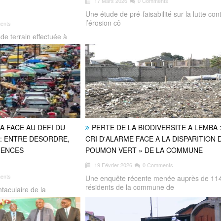
17 Mars 2026
0 Comments
Une étude de pré-faisabilité sur la lutte con
l’érosion cô
ents
 de terrain effectuée à
SA FACE AU DEFI DU
PERTE DE LA BIODIVERSITE A LEMBA :
: ENTRE DESORDRE,
CRI D'ALARME FACE A LA DISPARITION 
GENCES
POUMON VERT » DE LA COMMUNE
19 Février 2026
0 Comments
ents
Une enquête récente menée auprès de 11
résidents de la commune de
taculaire de la
ue du Congo, la